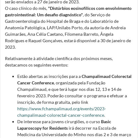
serão enviados a 27 de janeiro de 2023.
O caso clínico do mês,
"Distúrbios eosinofílicos com envolvimento
gastrointestinal: Um desafio diagnóstico"
, do Serviço de
Gastroenterologia do Hospital de Braga e do Laboratório de
Anatomia Patológica, LAP/Unilabs Porto, da autoria de Andreia
Guimarães, Ana Célia Caetano, Filomena Barreto, Ângela
Rodrigues e Raquel Gonçalves, estará disponível a 30 de janeiro de
2023.
Relativamente à atividade científica dos próximos meses,
destacamos os seguintes eventos:
Estão abertas as inscrições para a
Champalimaud Colorectal
Cancer Conference
, organizada pela Fundação
Champalimaud, e que terá lugar nos dias 12, 13 e 14 de
fevereiro 2023. Poderão consultar o programa e efetuar a
inscrição, de forma gratuita, pelo link
https://www.fchampalimaud.org/events/2023-
champalimaud-colorectal-cancer-conference
.
De interesse para jovens cirurgiões, o curso
Basic
Laparoscopy for Residents
irá decorrer na Escola de
Medicina da Universidade do Minho nos dias 2 e 3 de março