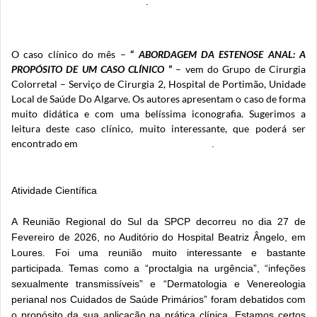
https://www.spcoloprocto.org/
.
O caso clínico do mês –
“
ABORDAGEM DA ESTENOSE ANAL: A
PROPÓSITO DE UM CASO CLÍNICO
”
– vem do Grupo de Cirurgia
Colorretal – Serviço de Cirurgia 2, Hospital de Portimão, Unidade
Local de Saúde Do Algarve. Os autores apresentam o caso de forma
muito didática e com uma belíssima iconografia. Sugerimos a
leitura deste caso clínico, muito interessante, que poderá ser
encontrado em
https://www.spcoloprocto.org/
.
Atividade Científica
A Reunião Regional do Sul da SPCP decorreu no dia 27 de
Fevereiro de 2026, no Auditório do Hospital Beatriz Ângelo, em
Loures. Foi uma reunião muito interessante e bastante
participada. Temas como a “proctalgia na urgência”, “infeções
sexualmente transmissíveis” e “Dermatologia e Venereologia
perianal nos Cuidados de Saúde Primários” foram debatidos com
o propósito da sua aplicação na prática clínica. Estamos certos