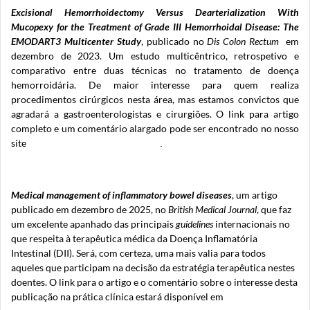
Excisional Hemorrhoidectomy Versus Dearterialization With
Mucopexy for the Treatment of Grade III Hemorrhoidal Disease: The
EMODART3 Multicenter Study
, publicado no
Dis Colon Rectum
em
dezembro de 2023. Um estudo multicêntrico, retrospetivo e
comparativo entre duas técnicas no tratamento de doença
hemorroidária. De maior interesse para quem realiza
procedimentos cirúrgicos nesta área, mas estamos convictos que
agradará a gastroenterologistas e cirurgiões. O link para artigo
completo e um comentário alargado pode ser encontrado no nosso
site
https://www.spcoloprocto.org/
.
Medical management of inflammatory bowel diseases
, um artigo
publicado em dezembro de 2025, no
British Medical Journal
, que faz
um excelente apanhado das principais
guidelines
internacionais no
que respeita à terapêutica médica da Doença Inflamatória
Intestinal (DII). Será, com certeza, uma mais valia para todos
aqueles que participam na decisão da estratégia terapêutica nestes
doentes. O link para o artigo e o comentário sobre o interesse desta
publicação na prática clínica estará disponível em